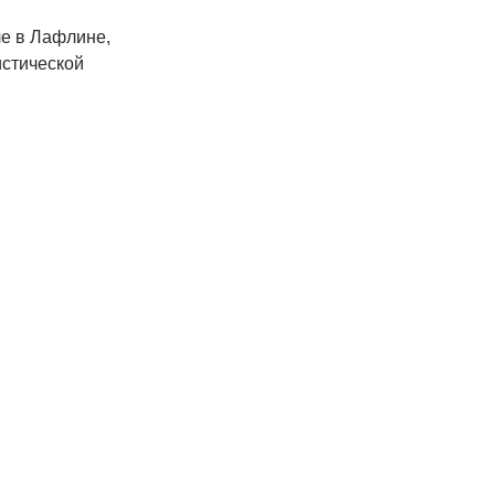
е в Лафлине,
истической