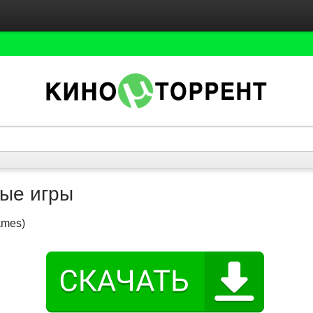
ые игры
ames)