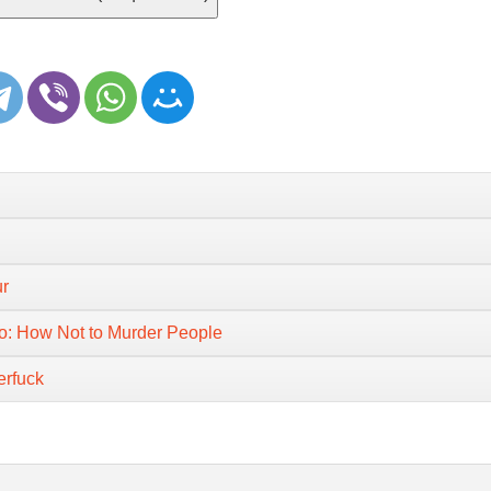
r
o: How Not to Murder People
erfuck