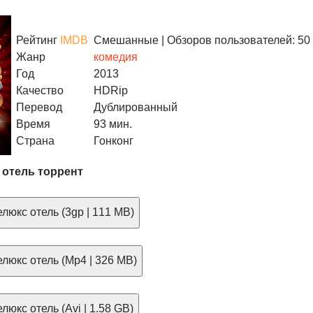
Рейтинг
IMDB
Смешанные
| Обзоров пользователей: 50
Жанр
комедия
Год
2013
Качество
HDRip
Перевод
Дублированный
Время
93 мин.
Страна
Гонконг
 отель торрент
люкс отель (3gp | 111 MB)
люкс отель (Mp4 | 326 MB)
люкс отель (Avi | 1.58 GB)