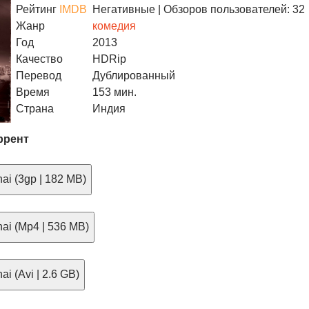
Рейтинг
IMDB
Негативные
| Обзоров пользователей: 32
Жанр
комедия
Год
2013
Качество
HDRip
Перевод
Дублированный
Время
153 мин.
Страна
Индия
ррент
ai (3gp | 182 MB)
ai (Mp4 | 536 MB)
i (Avi | 2.6 GB)