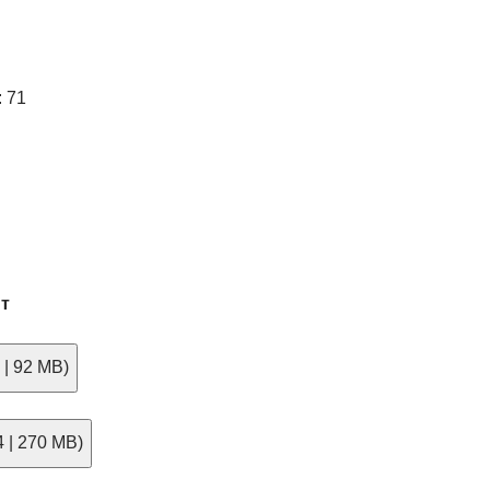
 71
т
| 92 MB)
| 270 MB)