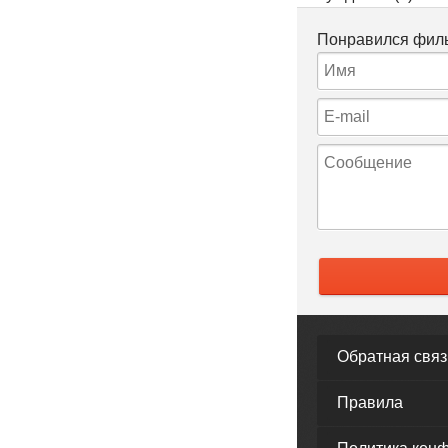
Понравился филь
Обратная связ
Правила