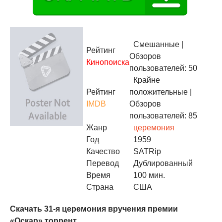
Смешанные
|
Рейтинг
Обзоров
Кинопоиска
пользователей: 50
Крайне
Рейтинг
положительные
|
IMDB
Обзоров
пользователей: 85
Жанр
церемония
Год
1959
Качество
SATRip
Перевод
Дублированный
Время
100 мин.
Страна
США
Скачать 31-я церемония вручения премии
«Оскар» торрент