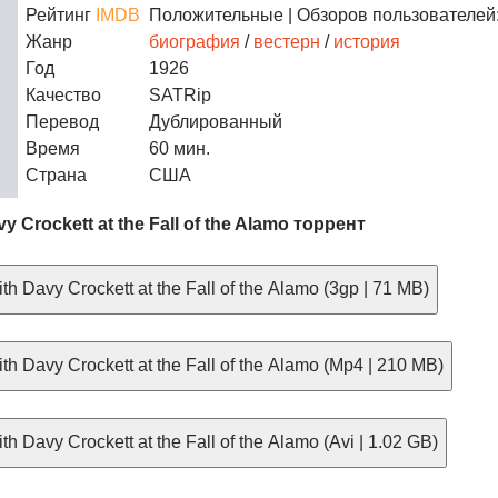
Рейтинг
IMDB
Положительные
| Обзоров пользователей:
Жанр
биография
/
вестерн
/
история
Год
1926
Качество
SATRip
Перевод
Дублированный
Время
60 мин.
Страна
США
y Crockett at the Fall of the Alamo торрент
h Davy Crockett at the Fall of the Alamo (3gp | 71 MB)
h Davy Crockett at the Fall of the Alamo (Mp4 | 210 MB)
h Davy Crockett at the Fall of the Alamo (Avi | 1.02 GB)